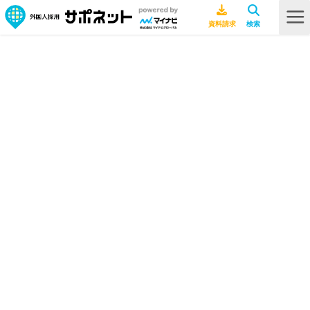
HOME
採用ノウハウ
【人材不足の企業必見】外国人労働者の受入れ可能な業種とは？一覧表付
きで解説
【人材不足の企業必見】外国人労働
者の受入れ可能な業種とは？一覧表
付きで解説
採用ノウハウ
2026年7月10日
特定技能