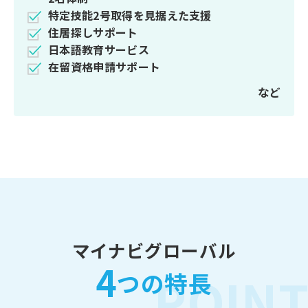
特定技能2号取得を見据えた支援
住居探しサポート
日本語教育サービス
在留資格申請サポート
など
マイナビグローバル
4
POIN
つの特長