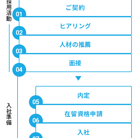
採用活動
ご契約
01
ヒアリング
02
人材の推薦
03
面接
04
内定
05
入社準備
在留資格申請
06
入社