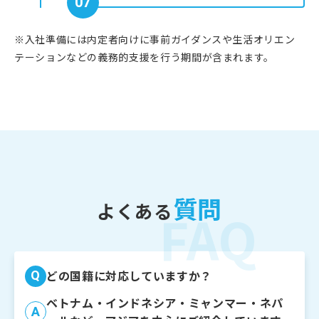
07
※入社準備には内定者向けに事前ガイダンスや生活オリエン
テーションなどの義務的支援を行う期間が含まれます。
質問
よくある
FAQ
Q
どの国籍に対応していますか？
ベトナム・インドネシア・ミャンマー・ネパ
A