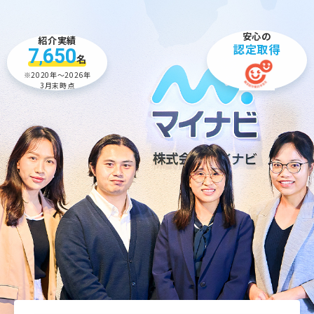
安心の
紹介実績
認定取得
7
650
,
名
※2020年～2026年
3月末時点