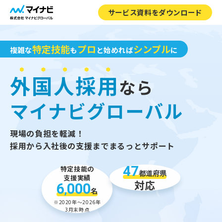
サービス資料をダウンロード
特定技能
プロ
シンプル
複雑な
も
と始めれば
に
外国人採用
なら
マイナビグローバル​
現場の負担を軽減！
採用から入社後の支援までまるっとサポート
47
特定技能の
都道府県
支援実績
対応
6
000
,
名
※2020年～2026年
3月末時点