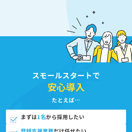
スモールスタートで
安心導入
たとえば…
まずは
1名
から採用したい
登録支援業務
だけ任せたい