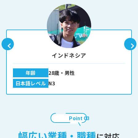
インドネシア
年齢
28歳・男性
⽇本語レベル
N3
Point 03
幅広い業種・職種
に対応