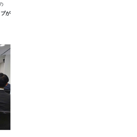
の
ップが