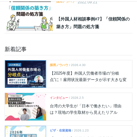
採用ノウハウ
2022.09.21
【外国人材相談事例#7】「信頼関係の
築き方」問題の処方箋
新着記事
採用ノウハウ
/ 2026.4.30
【2025年度】外国人労働者市場の“分岐
点”に！雇用状況最新データが示す大きな変
化を解説
インタビュー
/ 2026.2.5
台湾の大学生が「日本で働きたい」理由
は？現地の学生取材から見えたリアル
ビザ・在留資格
/ 2026.1.23