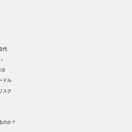
交代
い
加速
ードル
リスク
るのか？