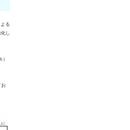
による
鈍化し
％）
てお