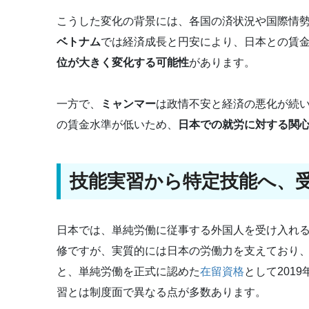
こうした変化の背景には、各国の済状況や国際情
ベトナム
では経済成長と円安により、日本との賃
位が大きく変化する可能性
があります。
一方で、
ミャンマー
は政情不安と経済の悪化が続
の賃金水準が低いため、
日本での就労に対する関
技能実習から特定技能へ、
日本では、単純労働に従事する外国人を受け入れ
修ですが、実質的には日本の労働力を支えており
と、単純労働を正式に認めた
在留資格
として2019
習とは制度面で異なる点が多数あります。