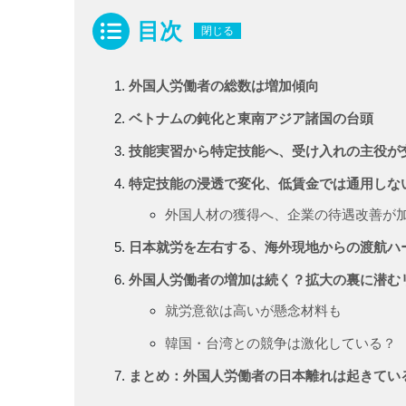
目次
閉じる
外国人労働者の総数は増加傾向
ベトナムの鈍化と東南アジア諸国の台頭
技能実習から特定技能へ、受け入れの主役が
特定技能の浸透で変化、低賃金では通用しな
外国人材の獲得へ、企業の待遇改善が
日本就労を左右する、海外現地からの渡航ハ
外国人労働者の増加は続く？拡大の裏に潜む
就労意欲は高いが懸念材料も
韓国・台湾との競争は激化している？
まとめ：外国人労働者の日本離れは起きてい