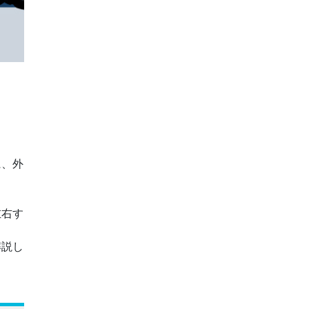
に、外
左右す
解説し