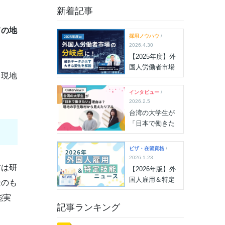
新着記事
ての地
採用ノウハウ
/
2026.4.30
【2025年度】外
国人労働者市場
も現地
の“分岐点”に！雇
用状況最新デー
インタビュー
/
タが示す大きな
2026.2.5
変化を解説
台湾の大学生が
「日本で働きた
い」理由は？現
地の学生取材か
ビザ・在留資格
/
ら見えたリアル
2026.1.23
前は研
【2026年版】外
国人雇用＆特定
景のも
技能ニュース
能実
（2026年7月15
記事ランキング
日更新）