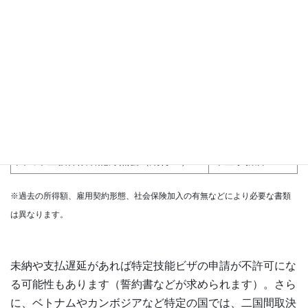
提出する書類
取得方法・場所
市民税課税証明書
各市役所
市民税納税証明書
各市役所
給与源泉徴収票
企業に依頼
国民健康保険証写し
―
国民健康保険料納付証明書
各市役所
国民年金被保険者記録照会（納付Ⅱ）
年金事務所
※過去の所得額、雇用契約形態、社会保険加入の有無などにより必要な書類
は異なります。
未納や支払遅延があれば特定技能ビザの申請が不許可にな
る可能性もあります（誓約書などが求められます）。さら
に、ベトナムやカンボジアなど特定の国では、二国間取決