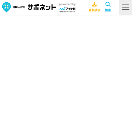
HOME
ビザ・在留資格
特定技能ビザの取得方法・必要書類をまるっと解説！オンライン申請の方
法も紹介
特定技能ビザの取得方法・必要書類
をまるっと解説！オンライン申請の
方法も紹介
ビザ・在留資格
2026年1月29日
特定技能
行政書士ライター