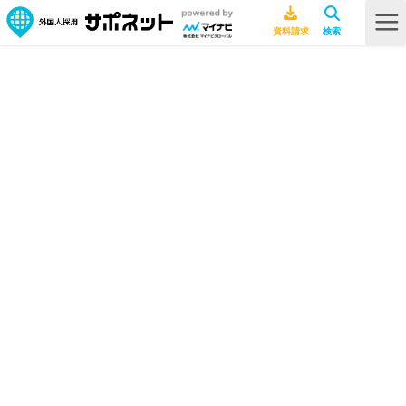
HOME
ビザ・在留資格
受入れ機関とは？特定技能外国人の受け入れ条件や雇用までの流れを解説
受入れ機関とは？特定技能外国人の
受け入れ条件や雇用までの流れを解
説
ビザ・在留資格
2026年1月29日
特定技能
行政書士ライター