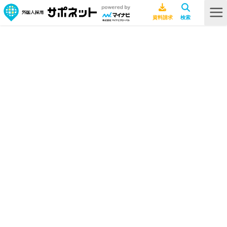
HOME
採用ノウハウ
マイナビグローバルがズバリ回答！よく聞かれる外国人採用のギモン
マイナビグローバルがズバリ回答！
よく聞かれる外国人採用のギモン
採用ノウハウ
2026年7月8日
技能実習
特定技能