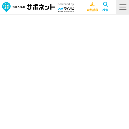
HOME
ビザ・在留資格
特定技能1号試験とは？取得要件や詳細をサンプル付きでわかりやすく解説
特定技能1号試験とは？取得要件や詳
細をサンプル付きでわかりやすく解
説
ビザ・在留資格
2026年7月14日
特定技能
行政書士ライター