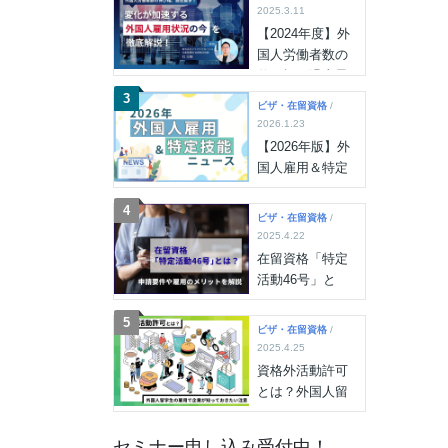
格化の内容も解
2025.3.11
説
【2024年度】外
国人労働者数の
伸び幅は過去最
多！外国人雇用
3
ビザ・在留資格
/
状況や背景・推
2026.1.23
移を徹底解説
【2026年版】外
国人雇用＆特定
技能ニュース
（2026年7月15
4
ビザ・在留資格
/
日更新）
2025.4.22
在留資格「特定
活動46号」と
は？申請要件や
雇用のメリット
5
ビザ・在留資格
/
を解説
2025.4.25
資格外活動許可
とは？外国人留
学生の雇用で企
業が知っておき
セミナー申し込み受付中！