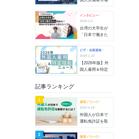
の“分岐点”に！雇
用状況最新デー
インタビュー
/
タが示す大きな
2026.2.5
変化を解説
台湾の大学生が
「日本で働きた
い」理由は？現
地の学生取材か
ビザ・在留資格
/
ら見えたリアル
2026.1.23
【2026年版】外
国人雇用＆特定
技能ニュース
（2026年7月15
記事ランキング
日更新）
1
採用ノウハウ
/
2025.4.18
外国人が日本で
運転免許証を取
得するには？外
免切替とは？厳
2
採用ノウハウ
/