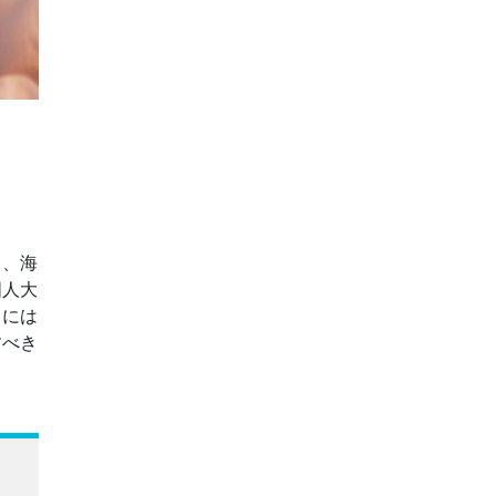
も、海
国人大
トには
すべき