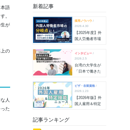
新着記事
日本語
ます。
採用ノウハウ
/
学生が
2026.4.30
【2025年度】外
国人労働者市場
の“分岐点”に！雇
事上の
用状況最新デー
インタビュー
/
タが示す大きな
2026.2.5
変化を解説
台湾の大学生が
「日本で働きた
い」理由は？現
地の学生取材か
ビザ・在留資格
/
ら見えたリアル
2026.1.23
【2026年版】外
秀な人
国人雇用＆特定
会った
技能ニュース
（2026年7月15
記事ランキング
日更新）