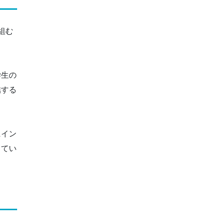
組む
学生の
結する
にイン
してい