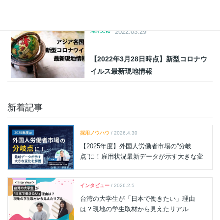
用できる？最新の各国法令・ガイドラ
インを解説
海外文化
2022.03.29
【2022年3月28日時点】新型コロナウ
イルス最新現地情報
新着記事
採用ノウハウ
/ 2026.4.30
【2025年度】外国人労働者市場の“分岐
点”に！雇用状況最新データが示す大きな変
化を解説
インタビュー
/ 2026.2.5
台湾の大学生が「日本で働きたい」理由
は？現地の学生取材から見えたリアル