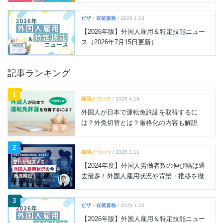
ビザ・在留資格
/ 2026.1.23
【2026年版】外国人雇用＆特定技能ニュー
ス（2026年7月15日更新）
記事ランキング
1
採用ノウハウ
/ 2025.4.18
外国人が日本で運転免許証を取得するに
は？外免切替とは？厳格化の内容も解説
2
採用ノウハウ
/ 2025.3.11
【2024年度】外国人労働者数の伸び幅は過
去最多！外国人雇用状況や背景・推移を徹
底解説
3
ビザ・在留資格
/ 2026.1.23
【2026年版】外国人雇用＆特定技能ニュー