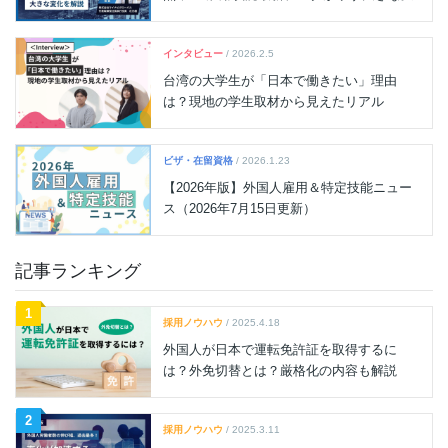
化を解説
インタビュー
/ 2026.2.5
台湾の大学生が「日本で働きたい」理由
は？現地の学生取材から見えたリアル
ビザ・在留資格
/ 2026.1.23
【2026年版】外国人雇用＆特定技能ニュー
ス（2026年7月15日更新）
記事ランキング
1
採用ノウハウ
/ 2025.4.18
外国人が日本で運転免許証を取得するに
は？外免切替とは？厳格化の内容も解説
2
採用ノウハウ
/ 2025.3.11