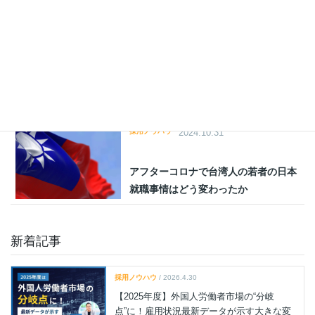
イルス最新現地情報
採用ノウハウ
2025.09.24
【最新】日本に住む外国人のランキン
グTOP10！外国人採用のポイントも解
説
採用ノウハウ
2024.10.31
アフターコロナで台湾人の若者の日本
就職事情はどう変わったか
新着記事
採用ノウハウ
/ 2026.4.30
【2025年度】外国人労働者市場の“分岐
点”に！雇用状況最新データが示す大きな変