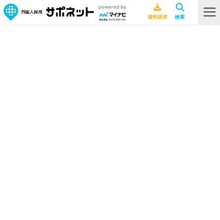
HOME
採用ノウハウ
【事例6選】外国人労働者が起こしやすいトラブルとは？企業が事前に知っ
ておきたい対策方法も解説
【事例6選】外国人労働者が起こしや
すいトラブルとは？企業が事前に知
っておきたい対策方法も解説
採用ノウハウ
2026年7月10日
法律
行政書士ライター