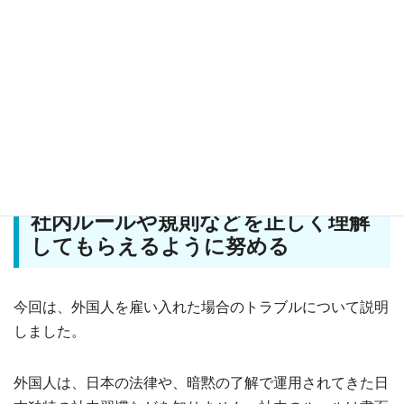
外国人労働者としては、それでも納得がいかないことはあ
るかもしれません。なかには最初から納得するつもりがな
い人もいるでしょう。そのような場合は、各都道府県の労
働局に相談し、紛争になってしまう前に支援を求めてくだ
さい。会社の顧問弁護士がいる場合は、弁護士に相談し、
ベストな方法を探しましょう。
社内ルールや規則などを正しく理解
してもらえるように努める
今回は、外国人を雇い入れた場合のトラブルについて説明
しました。
外国人は、日本の法律や、暗黙の了解で運用されてきた日