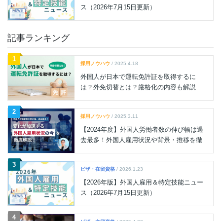
ス（2026年7月15日更新）
記事ランキング
1
採用ノウハウ
/ 2025.4.18
外国人が日本で運転免許証を取得するに
は？外免切替とは？厳格化の内容も解説
2
採用ノウハウ
/ 2025.3.11
【2024年度】外国人労働者数の伸び幅は過
去最多！外国人雇用状況や背景・推移を徹
底解説
3
ビザ・在留資格
/ 2026.1.23
【2026年版】外国人雇用＆特定技能ニュー
ス（2026年7月15日更新）
4