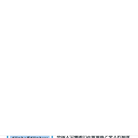
採用ノウハウ
2020.05.14
外国人大学生のインターンシップ受け
入れが注目される理由とは？募集方法
も紹介
採用ノウハウ
2020.05.14
【外国人留学生のアルバイト雇用ガイ
ド】時間制限と注意すべきポイント
採用ノウハウ
2020.05.14
ワーキングホリデー人材が日本で働く
条件は？受け入れ側のメリットや注意
点も解説
採用ノウハウ
2020.05.14
ワーキングホリデーで来日する外国人
を雇用する3つの注意点とは？
採用ノウハウ
2020.05.14
外国人労働者の在留資格と受入れ制度