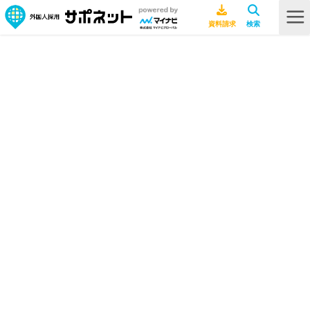
採用ノウハウ
特定技能
アルバイト
ワーキングホリデー
留学生
インターンシップ
台湾
海外現地レポート
調査データ
行政書士ライター
法律
バングラデシュ
HOME
採用ノウハウ
採用ノウハウ
2020.05.14
外国人大学生をインターンシップで受
け入れるメリットと注意点