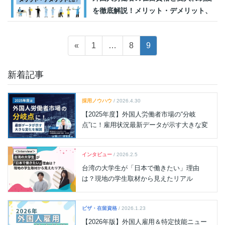
を徹底解説！メリット・デメリット、
企業が知るべき制度とは？
投
固
固
固
«
1
…
8
9
稿
定
定
定
の
ペ
ペ
ペ
新着記事
ペ
ー
ー
ー
ジ
ジ
ジ
ー
採用ノウハウ
/ 2026.4.30
ジ
【2025年度】外国人労働者市場の“分岐
点”に！雇用状況最新データが示す大きな変
送
化を解説
り
インタビュー
/ 2026.2.5
台湾の大学生が「日本で働きたい」理由
は？現地の学生取材から見えたリアル
ビザ・在留資格
/ 2026.1.23
【2026年版】外国人雇用＆特定技能ニュー