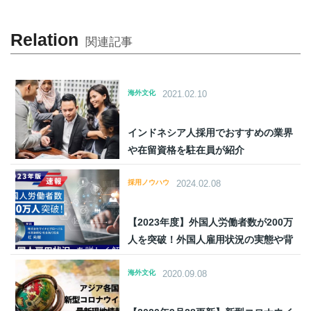
R
elation
関連記事
海外文化
2021.02.10
インドネシア人採用でおすすめの業界
や在留資格を駐在員が紹介
採用ノウハウ
2024.02.08
【2023年度】外国人労働者数が200万
人を突破！外国人雇用状況の実態や背
景を詳しく解説
海外文化
2020.09.08