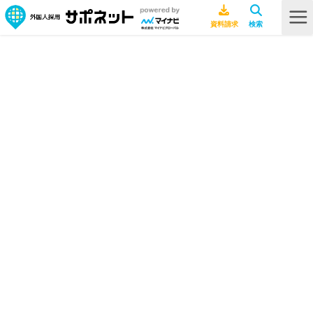
HOME
海外文化
インドネシア人の性格と魅力とは？特徴や宗教上の慣習・注意点について
も解説
インドネシア人の性格と魅力とは？
特徴や宗教上の慣習・注意点につい
ても解説
海外文化
2025年12月19日
インドネシア
海外現地レポート