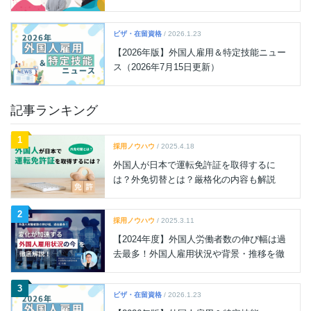
ビザ・在留資格
/ 2026.1.23
【2026年版】外国人雇用＆特定技能ニュー
ス（2026年7月15日更新）
記事ランキング
1
採用ノウハウ
/ 2025.4.18
外国人が日本で運転免許証を取得するに
は？外免切替とは？厳格化の内容も解説
2
採用ノウハウ
/ 2025.3.11
【2024年度】外国人労働者数の伸び幅は過
去最多！外国人雇用状況や背景・推移を徹
底解説
3
ビザ・在留資格
/ 2026.1.23