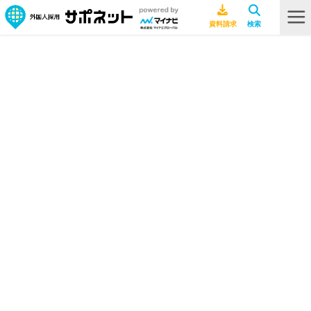
HOME
海外文化
【2020年7月】あの国はどうなってる？新型コロナウイルス最新現地情報
【2020年7月】あの国はどうなって
る？新型コロナウイルス最新現地情
報
海外文化
2021年7月8日
インドネシア
フィリピン
ベトナム
中国
台湾
新型コロナウイルス
海
外ニュース
海外現地レポート