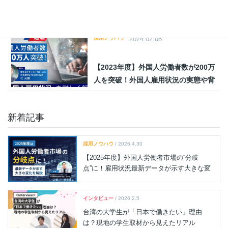
台湾の大学生が「日本で働きたい」理
由は？現地の学生取材から見えたリア
ル
採用ノウハウ
2024.02.08
【2023年度】外国人労働者数が200万
人を突破！外国人雇用状況の実態や背
景を詳しく解説
新着記事
採用ノウハウ
/ 2026.4.30
【2025年度】外国人労働者市場の“分岐
点”に！雇用状況最新データが示す大きな変
化を解説
インタビュー
/ 2026.2.5
台湾の大学生が「日本で働きたい」理由
は？現地の学生取材から見えたリアル