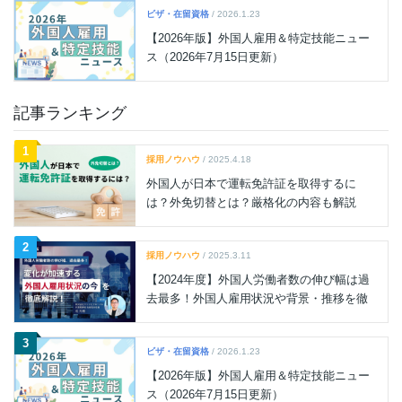
ビザ・在留資格
/ 2026.1.23
【2026年版】外国人雇用＆特定技能ニュー
ス（2026年7月15日更新）
記事ランキング
1
採用ノウハウ
/ 2025.4.18
外国人が日本で運転免許証を取得するに
は？外免切替とは？厳格化の内容も解説
2
採用ノウハウ
/ 2025.3.11
【2024年度】外国人労働者数の伸び幅は過
去最多！外国人雇用状況や背景・推移を徹
底解説
3
ビザ・在留資格
/ 2026.1.23
【2026年版】外国人雇用＆特定技能ニュー
ス（2026年7月15日更新）