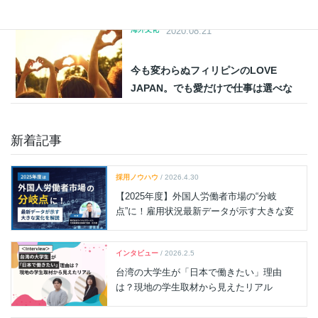
て勉強中！
海外文化
2020.08.21
今も変わらぬフィリピンのLOVE
JAPAN。でも愛だけで仕事は選べな
い！？
新着記事
採用ノウハウ
/ 2026.4.30
【2025年度】外国人労働者市場の“分岐
点”に！雇用状況最新データが示す大きな変
化を解説
インタビュー
/ 2026.2.5
台湾の大学生が「日本で働きたい」理由
は？現地の学生取材から見えたリアル