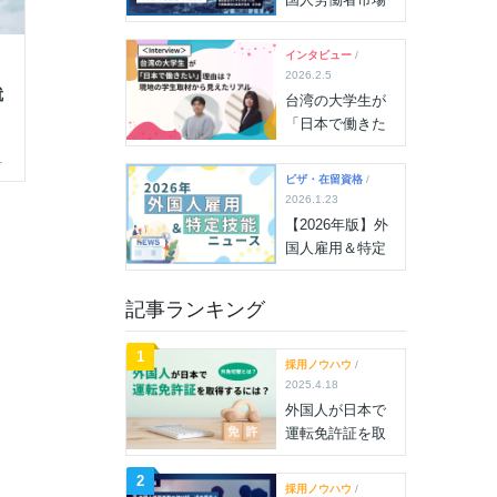
の“分岐点”に！雇
用状況最新デー
インタビュー
/
タが示す大きな
2026.2.5
変化を解説
就
台湾の大学生が
「日本で働きた
い」理由は？現
1
地の学生取材か
ビザ・在留資格
/
ら見えたリアル
2026.1.23
【2026年版】外
国人雇用＆特定
技能ニュース
（2026年7月15
記事ランキング
日更新）
1
採用ノウハウ
/
2025.4.18
外国人が日本で
運転免許証を取
得するには？外
免切替とは？厳
2
採用ノウハウ
/