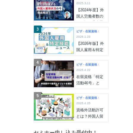
格化の内容も解
2025.3.11
説
【2024年度】外
国人労働者数の
伸び幅は過去最
多！外国人雇用
3
ビザ・在留資格
/
状況や背景・推
2026.1.23
移を徹底解説
【2026年版】外
国人雇用＆特定
技能ニュース
（2026年7月15
4
ビザ・在留資格
/
日更新）
2025.4.22
在留資格「特定
活動46号」と
は？申請要件や
雇用のメリット
5
ビザ・在留資格
/
を解説
2025.4.25
資格外活動許可
とは？外国人留
学生の雇用で企
業が知っておき
セミナー申し込み受付中！