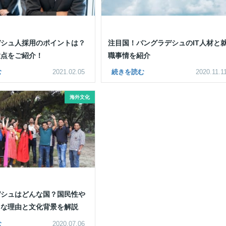
デシュ人採用のポイントは？
注目国！バングラデシュのIT人材と
意点をご紹介！
職事情を紹介
む
2021.02.05
続きを読む
2020.11.1
海外文化
デシュはどんな国？国民性や
日な理由と文化背景を解説
む
2020.07.06