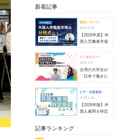
新着記事
採用ノウハウ
/
2026.4.30
【2025年度】外
国人労働者市場
の“分岐点”に！雇
用状況最新デー
インタビュー
/
タが示す大きな
2026.2.5
変化を解説
台湾の大学生が
「日本で働きた
い」理由は？現
地の学生取材か
ビザ・在留資格
/
ら見えたリアル
2026.1.23
【2026年版】外
国人雇用＆特定
技能ニュース
（2026年7月15
記事ランキング
日更新）