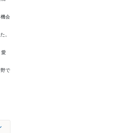
る機会
。
した。
、愛
分野で
ン