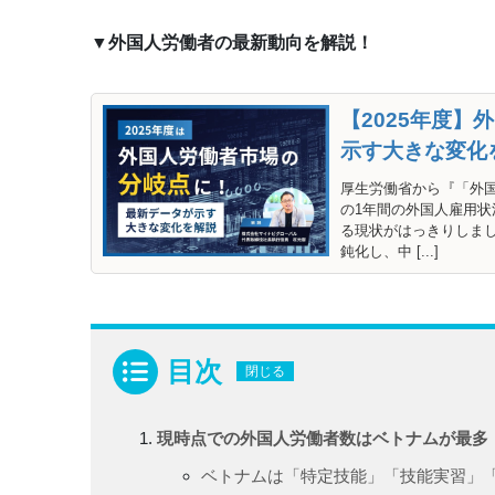
▼外国人労働者の最新動向を解説！
【2025年度
示す大きな変化
厚生労働省から『「外国
の1年間の外国人雇用
る現状がはっきりしま
鈍化し、中 [...]
目次
閉じる
現時点での外国人労働者数はベトナムが最多
ベトナムは「特定技能」「技能実習」