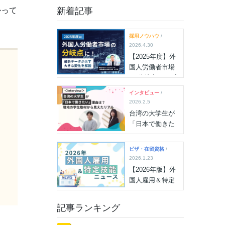
かって
新着記事
採用ノウハウ
/
2026.4.30
【2025年度】外
国人労働者市場
の“分岐点”に！雇
用状況最新デー
インタビュー
/
タが示す大きな
2026.2.5
変化を解説
台湾の大学生が
「日本で働きた
い」理由は？現
地の学生取材か
ビザ・在留資格
/
ら見えたリアル
2026.1.23
【2026年版】外
国人雇用＆特定
技能ニュース
（2026年7月15
記事ランキング
日更新）