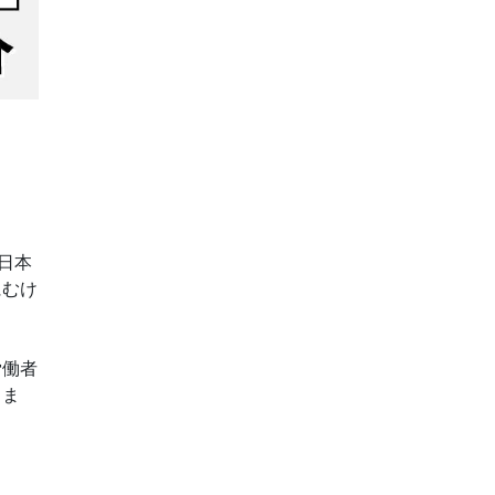
日本
にむけ
労働者
きま