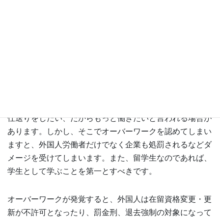
オーバーワークとなった場合には、外国人は不法就
労として逮捕・送検され、国外退去をさせられるこ
ともある。留学生の場合は学校を除籍となることも
あるので、そのことを外国人労働者へ説明し、理解
してもらうようにする。
外国人労働者から、生活のためにもっと稼ぎたい、祖国へ
仕送りをしたい、だからもっと働きたいと言われる場合が
あります。しかし、そこでオーバーワークを認めてしまい
ますと、外国人労働者だけでなく企業も処罰されるなどダ
メージを受けてしまいます。また、留学生なのであれば、
学生として学ぶことを第一とすべきです。
オーバーワークが発覚すると、外国人は在留資格変更・更
新が不許可となったり、罰金刑、退去強制の対象になって