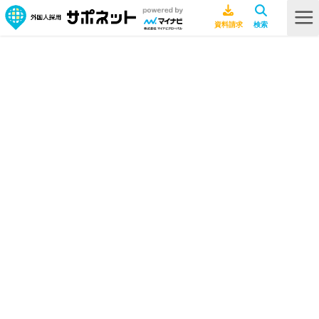
HOME
ビザ・在留資格
留学生バイトは週28時間まで？外国人労働者の就労時間制限を解説！
留学生バイトは週28時間まで？外国
人労働者の就労時間制限を解説！
ビザ・在留資格
2026年2月24日
社労士ライター