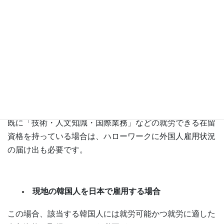
韓国人を雇用するための手続きは、日本国内在留者なの
か、それとも韓国在住者なのかで違います。
日本国内在留者の場合
留学生など在留資格の変更が必要な場合は、住居地を管轄
する地方出入国管理官署にて在留資格変更を申請します。
既に「技術・人文知識・国際業務」などの就労できる在留
資格を持っている場合は、ハローワークに外国人雇用状況
の届け出も必要です。
現地の韓国人を日本で雇用する場合
この場合、該当する韓国人には就労可能かつ就労に適した