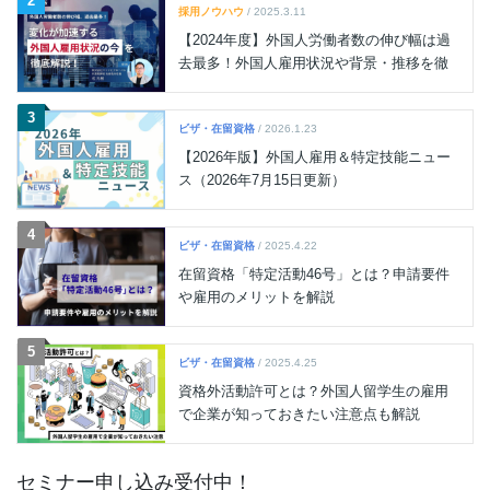
2
採用ノウハウ
/ 2025.3.11
【2024年度】外国人労働者数の伸び幅は過
去最多！外国人雇用状況や背景・推移を徹
底解説
3
ビザ・在留資格
/ 2026.1.23
【2026年版】外国人雇用＆特定技能ニュー
ス（2026年7月15日更新）
4
ビザ・在留資格
/ 2025.4.22
在留資格「特定活動46号」とは？申請要件
や雇用のメリットを解説
5
ビザ・在留資格
/ 2025.4.25
資格外活動許可とは？外国人留学生の雇用
で企業が知っておきたい注意点も解説
セミナー申し込み受付中！