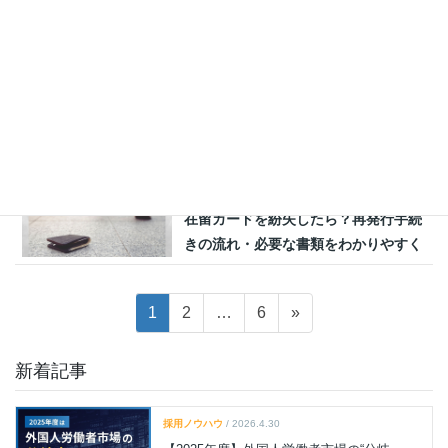
日本の就労ビザ完全ガイド｜在留資格
の種類・条件・申請方法をわかりやす
く解説
ビザ・在留資格
2022.08.10
特定技能ビザの取得方法・必要書類を
まるっと解説！オンライン申請の方法
も紹介
ビザ・在留資格
2022.07.08
在留カードを紛失したら？再発行手続
きの流れ・必要な書類をわかりやすく
解説
投
固
固
固
1
2
…
6
»
稿
定
定
定
の
ペ
ペ
ペ
新着記事
ペ
ー
ー
ー
ジ
ジ
ジ
ー
採用ノウハウ
/ 2026.4.30