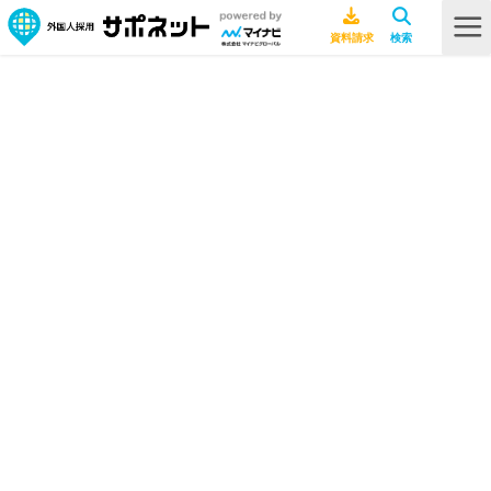
行政書士ライター
HOME
行政書士ライター
ビザ・在留資格
2025.08.26
「特定技能」と「特定活動」は何が違
う？移行準備についても解説します！
採用ノウハウ
2025.06.27
特定技能外国人も訪問介護が解禁に！
受け入れ要件などわかりやすく解説
ビザ・在留資格
2025.04.25
資格外活動許可とは？外国人留学生の
雇用で企業が知っておきたい注意点も