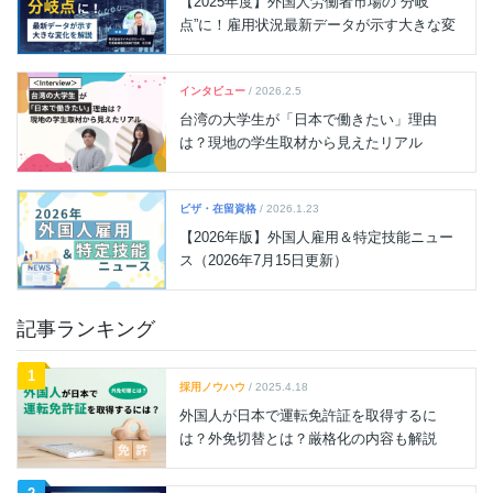
ジ
【2025年度】外国人労働者市場の“分岐
点”に！雇用状況最新データが示す大きな変
送
化を解説
り
インタビュー
/ 2026.2.5
台湾の大学生が「日本で働きたい」理由
は？現地の学生取材から見えたリアル
ビザ・在留資格
/ 2026.1.23
【2026年版】外国人雇用＆特定技能ニュー
ス（2026年7月15日更新）
記事ランキング
1
採用ノウハウ
/ 2025.4.18
外国人が日本で運転免許証を取得するに
は？外免切替とは？厳格化の内容も解説