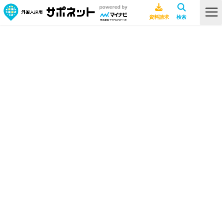
HOME
ビザ・在留資格
日本の就労ビザ完全ガイド｜在留資格の種類・条件・申請方法をわかりや
すく解説
日本の就労ビザ完全ガイド｜在留資
格の種類・条件・申請方法をわかり
やすく解説
ビザ・在留資格
2026年7月27日
特定技能
行政書士ライター