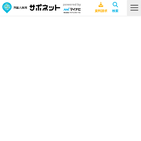
HOME
ビザ・在留資格
在留資格「介護」（介護ビザ）とは？他在留資格との違いや雇用方法など
を解説
在留資格「介護」（介護ビザ）と
は？他在留資格との違いや雇用方法
などを解説
ビザ・在留資格
2025年11月17日
介護
技能実習
特定技能
行政書士ライター