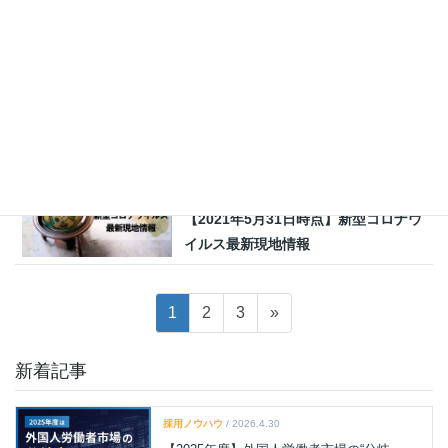
【2021年8月30日時点】新型コロナウ
イルス最新現地情報
海外文化
2021.06.28
【2021年6月28日時点】新型コロナウ
イルス最新現地情報
海外文化
2021.05.31
【2021年5月31日時点】新型コロナウ
イルス最新現地情報
投
固
固
固
1
2
3
»
稿
定
定
定
の
ペ
ペ
ペ
新着記事
ペ
ー
ー
ー
ジ
ジ
ジ
ー
採用ノウハウ
/ 2026.4.30