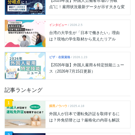
ジ
【2025年度】外国人労働者市場の“分岐
点”に！雇用状況最新データが示す大きな変
送
化を解説
り
インタビュー
/ 2026.2.5
台湾の大学生が「日本で働きたい」理由
は？現地の学生取材から見えたリアル
ビザ・在留資格
/ 2026.1.23
【2026年版】外国人雇用＆特定技能ニュー
ス（2026年7月15日更新）
記事ランキング
1
採用ノウハウ
/ 2025.4.18
外国人が日本で運転免許証を取得するに
は？外免切替とは？厳格化の内容も解説