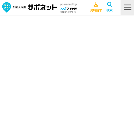
台湾
HOME
台湾
インタビュー
2026.02.05
台湾の大学生が「日本で働きたい」理
由は？現地の学生取材から見えたリア
ル
採用ノウハウ
2024.10.31
アフターコロナで台湾人の若者の日本
就職事情はどう変わったか
ビザ・在留資格
2022.12.09
特定技能外国人はどの国・国籍から雇
用できる？最新の各国法令・ガイドラ