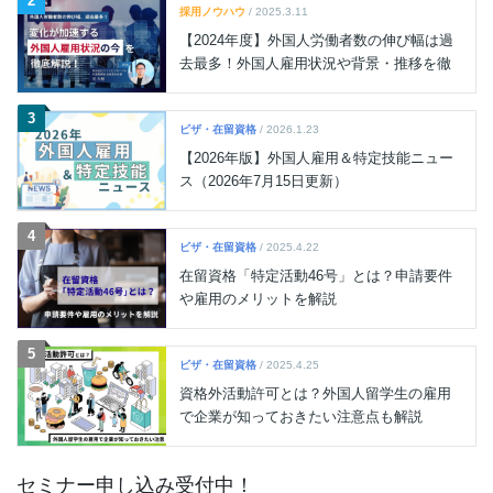
2
採用ノウハウ
/ 2025.3.11
【2024年度】外国人労働者数の伸び幅は過
去最多！外国人雇用状況や背景・推移を徹
底解説
3
ビザ・在留資格
/ 2026.1.23
【2026年版】外国人雇用＆特定技能ニュー
ス（2026年7月15日更新）
4
ビザ・在留資格
/ 2025.4.22
在留資格「特定活動46号」とは？申請要件
や雇用のメリットを解説
5
ビザ・在留資格
/ 2025.4.25
資格外活動許可とは？外国人留学生の雇用
で企業が知っておきたい注意点も解説
セミナー申し込み受付中！