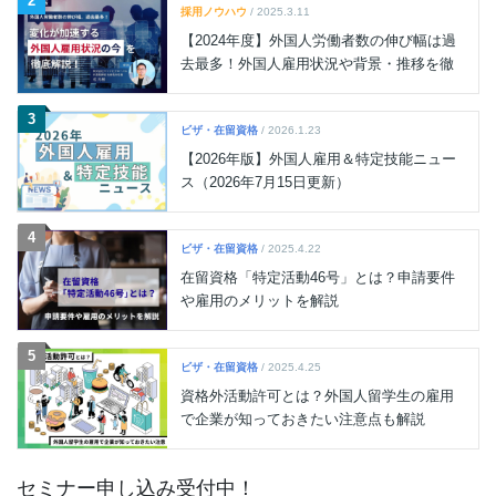
2
採用ノウハウ
/ 2025.3.11
【2024年度】外国人労働者数の伸び幅は過
去最多！外国人雇用状況や背景・推移を徹
底解説
3
ビザ・在留資格
/ 2026.1.23
【2026年版】外国人雇用＆特定技能ニュー
ス（2026年7月15日更新）
4
ビザ・在留資格
/ 2025.4.22
在留資格「特定活動46号」とは？申請要件
や雇用のメリットを解説
5
ビザ・在留資格
/ 2025.4.25
資格外活動許可とは？外国人留学生の雇用
で企業が知っておきたい注意点も解説
セミナー申し込み受付中！