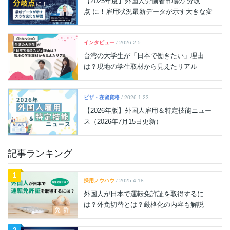
ジ
【2025年度】外国人労働者市場の“分岐
点”に！雇用状況最新データが示す大きな変
送
化を解説
り
インタビュー
/ 2026.2.5
台湾の大学生が「日本で働きたい」理由
は？現地の学生取材から見えたリアル
ビザ・在留資格
/ 2026.1.23
【2026年版】外国人雇用＆特定技能ニュー
ス（2026年7月15日更新）
記事ランキング
1
採用ノウハウ
/ 2025.4.18
外国人が日本で運転免許証を取得するに
は？外免切替とは？厳格化の内容も解説