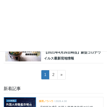
【2021年8月30日時点】新型コロナウ
イルス最新現地情報
海外文化
2021.07.29
【2021年7月29日時点】新型コロナウ
イルス最新現地情報
海外文化
2021.04.26
【2021年4月26日時点】新型コロナウ
イルス最新現地情報
投
固
固
1
2
»
稿
定
定
の
ペ
ペ
新着記事
ペ
ー
ー
ジ
ジ
ー
採用ノウハウ
/ 2026.4.30