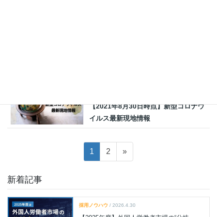
【2021年10月26日時点】新型コロナ
ウイルス最新現地情報
海外文化
2021.09.28
【2021年9月28日時点】新型コロナウ
イルス最新現地情報
海外文化
2021.08.30
【2021年8月30日時点】新型コロナウ
イルス最新現地情報
投
固
固
1
2
»
稿
定
定
の
ペ
ペ
新着記事
ペ
ー
ー
ジ
ジ
ー
採用ノウハウ
/ 2026.4.30