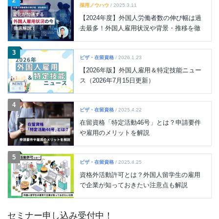
2
採用ノウハウ
/ 2025.3.11
【2024年度】外国人労働者数の伸び幅は過
去最多！外国人雇用状況や背景・推移を徹
底解説
3
ビザ・在留資格
/ 2026.1.23
【2026年版】外国人雇用＆特定技能ニュー
ス（2026年7月15日更新）
4
ビザ・在留資格
/ 2025.4.22
在留資格「特定活動46号」とは？申請要件
や雇用のメリットを解説
5
ビザ・在留資格
/ 2025.4.25
資格外活動許可とは？外国人留学生の雇用
で企業が知っておきたい注意点も解説
セミナー申し込み受付中！