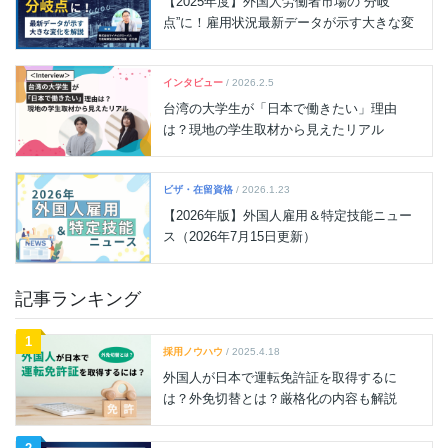
ジ
【2025年度】外国人労働者市場の“分岐
点”に！雇用状況最新データが示す大きな変
送
化を解説
り
インタビュー
/ 2026.2.5
台湾の大学生が「日本で働きたい」理由
は？現地の学生取材から見えたリアル
ビザ・在留資格
/ 2026.1.23
【2026年版】外国人雇用＆特定技能ニュー
ス（2026年7月15日更新）
記事ランキング
1
採用ノウハウ
/ 2025.4.18
外国人が日本で運転免許証を取得するに
は？外免切替とは？厳格化の内容も解説