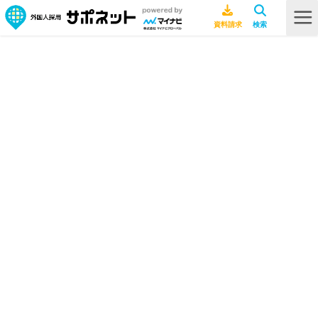
HOME
採用ノウハウ
介護業界の人手不足、現状と原因は？施設ができる解決策を具体的に紹介
介護業界の人手不足、現状と原因
は？施設ができる解決策を具体的に
紹介
採用ノウハウ
2026年7月9日
介護
特定技能