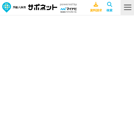
HOME
採用ノウハウ
人手不足の原因は？解決方法4選｜日本で労働力不足が深刻な業種・職種ラ
ンキング
人手不足の原因は？解決方法4選｜日
本で労働力不足が深刻な業種・職種
ランキング
採用ノウハウ
2026年7月9日
特定技能