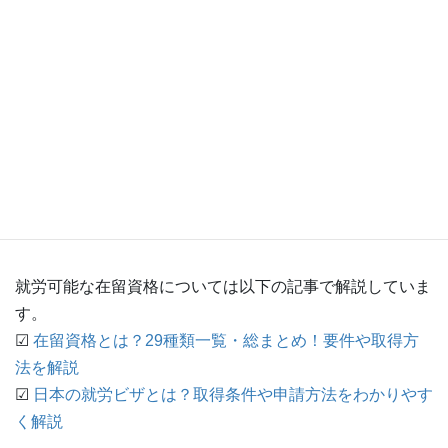
雇用可能な外国人
就労が認められた在留資格を持っている
任せたい業務で働くことが認められた在留資格を
持っている
在留期限が切れていない、在留カードが正規のも
のである
就労可能な在留資格については以下の記事で解説していま
す。
☑
在留資格とは？29種類一覧・総まとめ！要件や取得方
法を解説
☑
日本の就労ビザとは？取得条件や申請方法をわかりやす
く解説