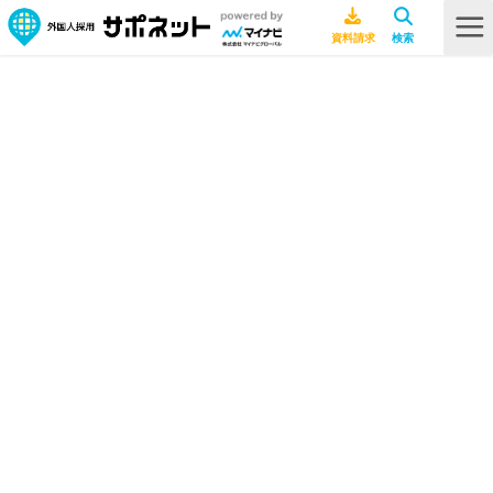
HOME
採用ノウハウ
【人材不足の企業必見】外国人労働者の受入れ可能な業種とは？一覧表付
きで解説
【人材不足の企業必見】外国人労働
者の受入れ可能な業種とは？一覧表
付きで解説
採用ノウハウ
2026年7月10日
特定技能